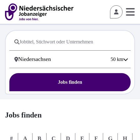
50
km
Jobs finden
Jobs finden
#
A
B
C
D
E
F
G
H
I