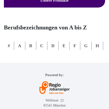
Unsere Produkte
Berufsbezeichnungen von A bis Z
#
A
B
C
D
E
F
G
H
I
Powered by:
Welfenstr. 22
81541 München