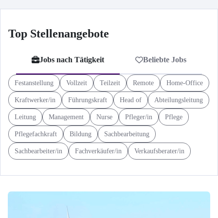
Top Stellenangebote
Jobs nach Tätigkeit
Beliebte Jobs
Festanstellung
Vollzeit
Teilzeit
Remote
Home-Office
Kraftwerker/in
Führungskraft
Head of
Abteilungsleitung
Leitung
Management
Nurse
Pfleger/in
Pflege
Pflegefachkraft
Bildung
Sachbearbeitung
Sachbearbeiter/in
Fachverkäufer/in
Verkaufsberater/in