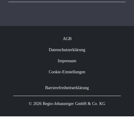
Vakanzkostenrechner
Über Regio Jobanzeiger
Kontakt
Offene Jobs
Newsletter abonnieren
AGB
Datenschutzerklärung
Impressum
Cookie-Einstellungen
Barrierefreiheitserklärung
© 2026 Regio-Jobanzeiger GmbH & Co. KG