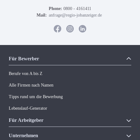
Phone:
0800 - 4161411
Mail:
anfrage@regio-jobanzeiger.de
Für Bewerber
Berufe von A bis Z
Alle Firmen nach Namen
Tipps rund um die Bewerbung
Lebenslauf-Generator
Für Arbeitgeber
Unsere Produkte
Unternehmen