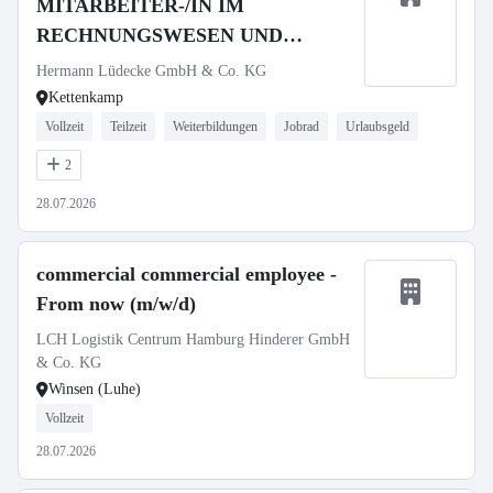
MITARBEITER-/IN IM
RECHNUNGSWESEN UND
LOHNBUCHHALTUNG (m/w/d)
Hermann Lüdecke GmbH & Co. KG
Kettenkamp
Vollzeit
Teilzeit
Weiterbildungen
Jobrad
Urlaubsgeld
2
28.07.2026
commercial commercial employee -
From now (m/w/d)
LCH Logistik Centrum Hamburg Hinderer GmbH
& Co. KG
Winsen (Luhe)
Vollzeit
28.07.2026