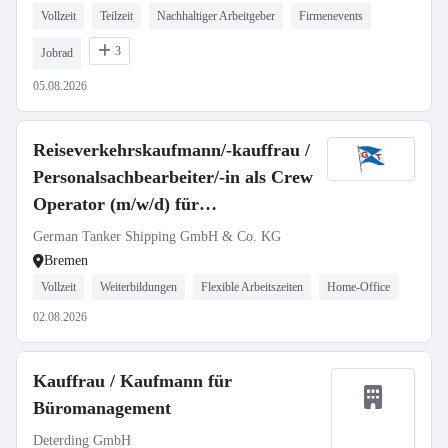
Vollzeit
Teilzeit
Nachhaltiger Arbeitgeber
Firmenevents
3
Jobrad
05.08.2026
Reiseverkehrskaufmann/-kauffrau /
Personalsachbearbeiter/-in als Crew
Operator (m/w/d) für
Personaldisposition & Verwaltung
German Tanker Shipping GmbH & Co. KG
Reederei
Bremen
Vollzeit
Weiterbildungen
Flexible Arbeitszeiten
Home-Office
02.08.2026
Kauffrau / Kaufmann für
Büromanagement
Deterding GmbH