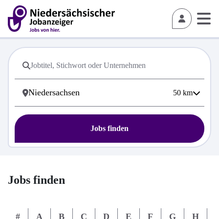
50
km
Jobs finden
Jobs finden
#
A
B
C
D
E
F
G
H
I