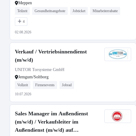
Meppen
Teilzeit
Gesundheitsangebote
Jobticket
Mitarbeiterrabatte
4
02.08.2026
Verkauf / Vertriebsinnendienst
(m/w/d)
UNITOR Torsysteme GmbH
Jemgum/Soltborg
Vollzeit
Firmenevents
Jobrad
10.07.2026
Sales Manager im Außendienst
(m/w/d) / Verkaufsleiter im
Außendienst (m/w/d) auf