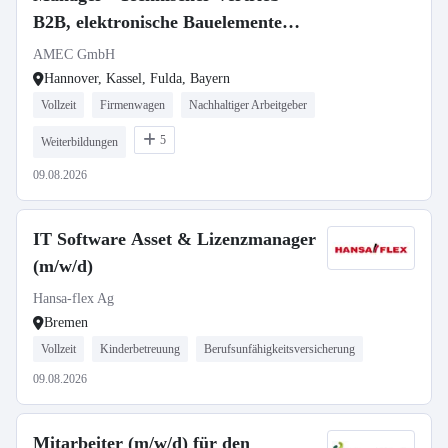
B2B, elektronische Bauelemente
(m/w/d)
AMEC GmbH
Hannover, Kassel, Fulda, Bayern
Vollzeit
Firmenwagen
Nachhaltiger Arbeitgeber
5
Weiterbildungen
09.08.2026
IT Software Asset & Lizenzmanager
(m/w/d)
Hansa-flex Ag
Bremen
Vollzeit
Kinderbetreuung
Berufsunfähigkeitsversicherung
09.08.2026
Mitarbeiter (m/w/d) für den