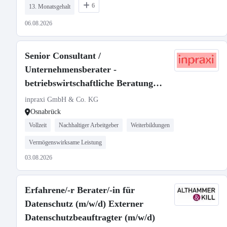
6
13. Monatsgehalt
06.08.2026
Senior Consultant /
Unternehmensberater -
betriebswirtschaftliche Beratung
(m/w/d)
inpraxi GmbH & Co. KG
Osnabrück
Vollzeit
Nachhaltiger Arbeitgeber
Weiterbildungen
Vermögenswirksame Leistung
03.08.2026
Erfahrene/-r Berater/-in für
Datenschutz (m/w/d) Externer
Datenschutzbeauftragter (m/w/d)