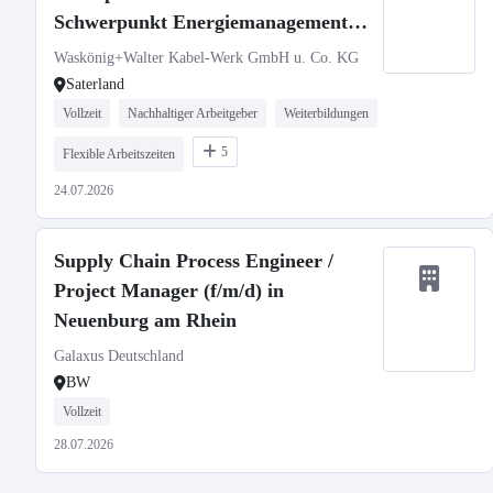
Schwerpunkt Energiemanagement
(m/w/d)
Waskönig+Walter Kabel-Werk GmbH u. Co. KG
Saterland
Vollzeit
Nachhaltiger Arbeitgeber
Weiterbildungen
5
Flexible Arbeitszeiten
24.07.2026
Supply Chain Process Engineer /
Project Manager (f/m/d) in
Neuenburg am Rhein
Galaxus Deutschland
BW
Vollzeit
28.07.2026