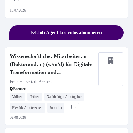
7
15.07.2026
Job Agent kostenlos abonnieren
Wissenschaftliche: Mitarbeiter:in
(Doktorand:in) (w/m/d) für Digitale
Transformation und
Nachhaltigkeitsstrategien im
Freie Hansestadt Bremen
Bauwesen - befristet
Bremen
Vollzeit
Teilzeit
Nachhaltiger Arbeitgeber
2
Flexible Arbeitszeiten
Jobticket
02.08.2026