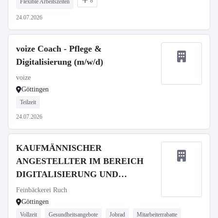
8
Flexible Arbeitszeiten
24.07.2026
voize Coach - Pflege &
Digitalisierung (m/w/d)
voize
Göttingen
Teilzeit
24.07.2026
KAUFMÄNNISCHER
ANGESTELLTER IM BEREICH
DIGITALISIERUNG UND
BESTELLWESEN
Feinbäckerei Ruch
Göttingen
Vollzeit
Gesundheitsangebote
Jobrad
Mitarbeiterrabatte