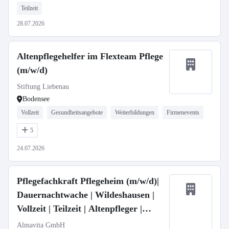
Teilzeit
28.07.2026
Altenpflegehelfer im Flexteam Pflege
(m/w/d)
Stiftung Liebenau
Bodensee
Vollzeit
Gesundheitsangebote
Weiterbildungen
Firmenevents
5
24.07.2026
Pflegefachkraft Pflegeheim (m/w/d)|
Dauernachtwache | Wildeshausen |
Vollzeit | Teilzeit | Altenpfleger |
Gesundheits- und Krankenpfleger |
Almavita GmbH