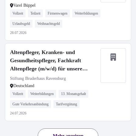
Varel Büppel
Vollzeit
Teilzeit
Firmenwagen
Weiterbildungen
Urlaubsgeld
Weihnachtsgeld
28.07.2026
Altenpfleger, Kranken- und
Gesundheitspfleger, Fachkraft
Altenpflege (m/w/d) für unsere
Häuser in Ravensburg und
Stiftung Bruderhaus Ravensburg
Oberhofen gesucht!
Deutschland
Vollzeit
Weiterbildungen
13. Monatsgehalt
Gute Verkehrsanbindung
Tarifvergütung
24.07.2026
Mehr anzeigen