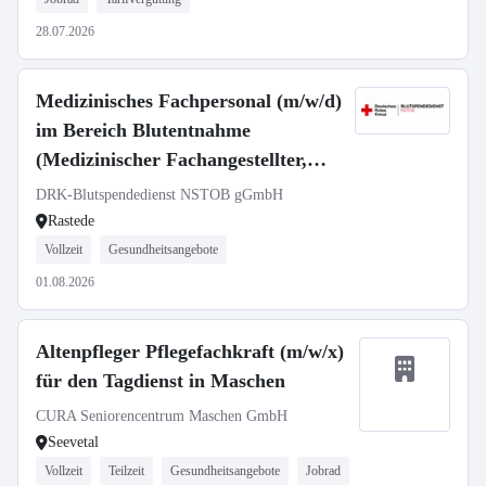
28.07.2026
Medizinisches Fachpersonal (m/w/d)
im Bereich Blutentnahme
(Medizinischer Fachangestellter,
Rettungssanitäter, Notfallsanitäter,
DRK-Blutspendedienst NSTOB gGmbH
Gesundheitspfleger/Krankenpfleger,
Rastede
Altenpfleger, Arzthelfer (m/w/d))
Vollzeit
Gesundheitsangebote
01.08.2026
Altenpfleger Pflegefachkraft (m/w/x)
für den Tagdienst in Maschen
CURA Seniorencentrum Maschen GmbH
Seevetal
Vollzeit
Teilzeit
Gesundheitsangebote
Jobrad