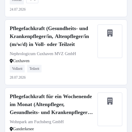
24.07.2026
Pflegefachkraft (Gesundheits- und
Krankenpfleger/in, Altenpfleger/in
(m/w/d) in Voll- oder Teilzeit
Nephrologicum Cuxhaven MVZ GmbH
Cuxhaven
Vollzeit
Teilzeit
28.07.2026
Pflegefachkraft für ein Wochenende
im Monat (Altenpfleger,
Gesundheits- und Krankenpfleger
m/w/d)
Wohnpark am Fuchsberg GmbH
Ganderkesee