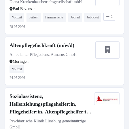
Krankenpflegehelfer (m/w/d)
Diana Krankenhausbetriebsgesellschaft mbH
Bad Bevensen
2
Vollzeit
Teilzeit
Firmenevents
Jobrad
Jobticket
28.07.2026
Altenpflegefachkraft (m/w/d)
Ambulanter Pflegedienst Atmarus GmbH
Moringen
Vollzeit
24.07.2026
Sozialassistenz,
Heilerziehungspflegehelfer:in,
Pflegehelfer:in, Altenpflegehelfer:in
Wohngruppen
Psychiatrische Klinik Lüneburg gemeinnützige
GmbH